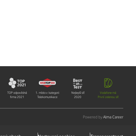
TOP odpovědná
1. místo v kategorii
Nejlepší síť
Vodafone má
firma 2021
Telekomunikace
2020
První zelenou síť
Powered by
Alma Career