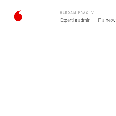
HLEDÁM PRÁCI V
Experti a admin
IT a netw
Úvodní
stránka