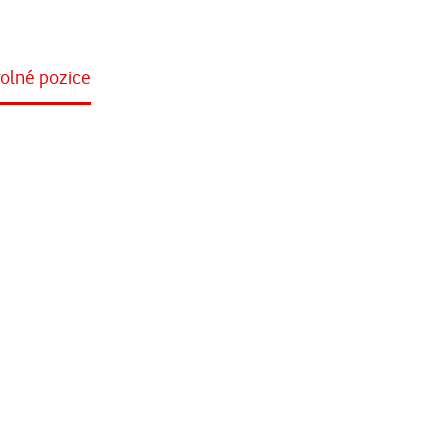
Přejít na vodafone.cz
olné pozice