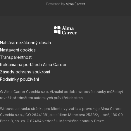
Powered by
Alma Career
Nahlásit nezákonný obsah
Nastavení cookies
Transparentnost
Reklama na portálech Alma Career
Zásady ochrany soukromí
Podmínky používání
© Alma Career Czechia s.r.o. Vizuální podoba webové stránky může být
rovněž předmětem autorských práv třetích stran
Webovou stránku stránku pro klienta vytvořila a provozuje Alma Career
Czechia s.r.o., IČO 26441381, se sídlem Menclova 2538/2, Libeň, 180 00
Praha 8, sp. zn. C 82484 vedená u Městského soudu v Praze.