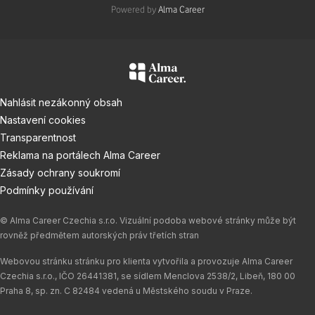
Powered by
Alma Career
Nahlásit nezákonný obsah
Nastavení cookies
Transparentnost
Reklama na portálech Alma Career
Zásady ochrany soukromí
Podmínky používání
© Alma Career Czechia s.r.o. Vizuální podoba webové stránky může být
rovněž předmětem autorských práv třetích stran
Webovou stránku stránku pro klienta vytvořila a provozuje Alma Career
Czechia s.r.o., IČO 26441381, se sídlem Menclova 2538/2, Libeň, 180 00
Praha 8, sp. zn. C 82484 vedená u Městského soudu v Praze.