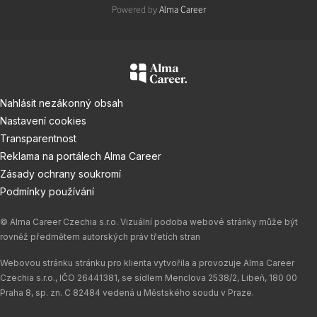
Powered by
Alma Career
Nahlásit nezákonný obsah
Nastavení cookies
Transparentnost
Reklama na portálech Alma Career
Zásady ochrany soukromí
Podmínky používání
© Alma Career Czechia s.r.o. Vizuální podoba webové stránky může být
rovněž předmětem autorských práv třetích stran
Webovou stránku stránku pro klienta vytvořila a provozuje Alma Career
Czechia s.r.o., IČO 26441381, se sídlem Menclova 2538/2, Libeň, 180 00
Praha 8, sp. zn. C 82484 vedená u Městského soudu v Praze.