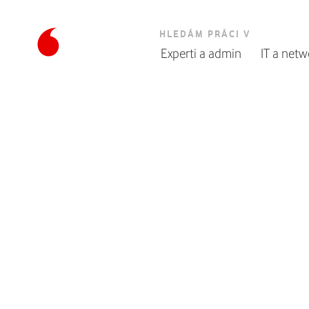
HLEDÁM PRÁCI V
Experti a admin
IT a netw
Úvodní
stránka