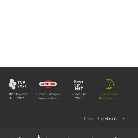
TOP odpovědná
1. místo v kategorii
Nejlepší síť
Vodafone má
firma 2021
Telekomunikace
2020
První zelenou síť
Powered by
Alma Career