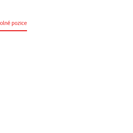
Přejít na vodafone.cz
olné pozice