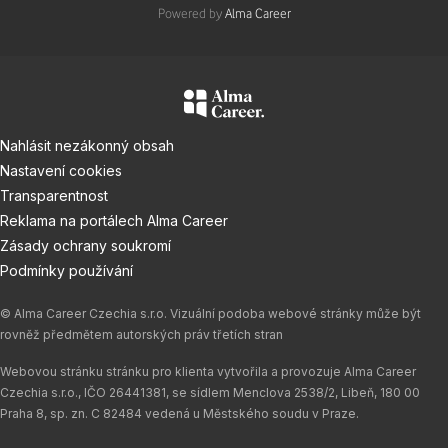
Powered by
Alma Career
Nahlásit nezákonný obsah
Nastavení cookies
Transparentnost
Reklama na portálech Alma Career
Zásady ochrany soukromí
Podmínky používání
© Alma Career Czechia s.r.o. Vizuální podoba webové stránky může být
rovněž předmětem autorských práv třetích stran
Webovou stránku stránku pro klienta vytvořila a provozuje Alma Career
Czechia s.r.o., IČO 26441381, se sídlem Menclova 2538/2, Libeň, 180 00
Praha 8, sp. zn. C 82484 vedená u Městského soudu v Praze.